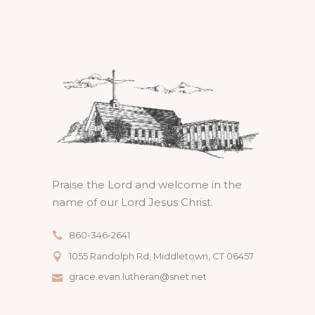
Praise the Lord and welcome in the
name of our Lord Jesus Christ.
860-346-2641
1055 Randolph Rd, Middletown, CT 06457
grace.evan.lutheran@snet.net