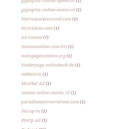
gigaspinz-casino-spelen.nl
(1)
gigaspinz-online-casino.nl
(1)
hierrosyacerosconil.com
(1)
htcm10one.com
(1)
Ice Casino
(7)
instaanonimo.com (tr)
(1)
isotopegeoscience.org
(1)
kinderyoga-onlinebuch.de
(1)
mlbbite.io
(1)
Mostbet AZ
(1)
nieuwe online casino_nl
(1)
paradisewarriorretreat.com
(1)
Pin-up ru
(1)
PinUp AZ
(1)