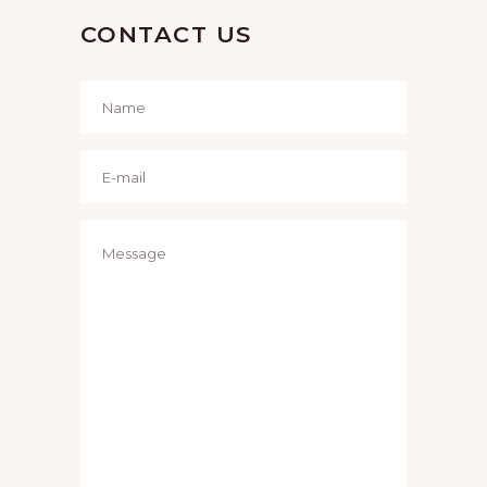
CONTACT US