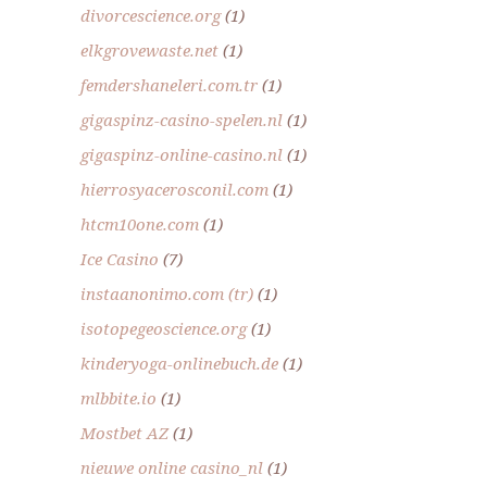
divorcescience.org
(1)
elkgrovewaste.net
(1)
femdershaneleri.com.tr
(1)
gigaspinz-casino-spelen.nl
(1)
gigaspinz-online-casino.nl
(1)
hierrosyacerosconil.com
(1)
htcm10one.com
(1)
Ice Casino
(7)
instaanonimo.com (tr)
(1)
isotopegeoscience.org
(1)
kinderyoga-onlinebuch.de
(1)
mlbbite.io
(1)
Mostbet AZ
(1)
nieuwe online casino_nl
(1)