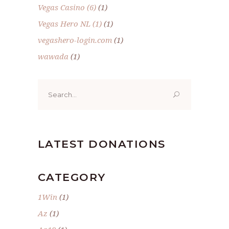
Vegas Casino (6)
(1)
Vegas Hero NL (1)
(1)
vegashero-login.com
(1)
wawada
(1)
Search
for:
LATEST DONATIONS
CATEGORY
1Win
(1)
Az
(1)