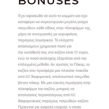
BONUSES
Έχει αφοσιωθεί σε αυτό το κομμάτι και έχει
καταφέρει να συγκεντρώσει μεγάλη γκάμα
παιχνιδιών κάθε είδους στην πλατφόρμα της,
χάρη σε συνεργασίες με κορυφαίους
παρόχους λογισμικού. Το ελάχιστο
απαιτούμενο χρηματικό ποσό για
την κατάθεσή σας στο καζίνο είναι 10 ευρώ,
ενώ το ποσό ανάληψης εξαρτάται από την
επιλεγμένη μέθοδο. Αν αγαπάς το Πόκερ, το
καζίνο σου προσφέρει μια πλούσια ποικιλία
από 60 διαφορετικά, απολαυστικά παιχνίδια
βίντεο πόκερ. Με μια εύκολη περιήγηση στην
πλατφόρμα του καζίνο, μπορείς να
απολαύσεις περισσότερους από 60
διαφορετικούς παρόχους παιχνιδιών καζίνο.
Πρόκειται για ασφαλή εταιρεία, η οποία