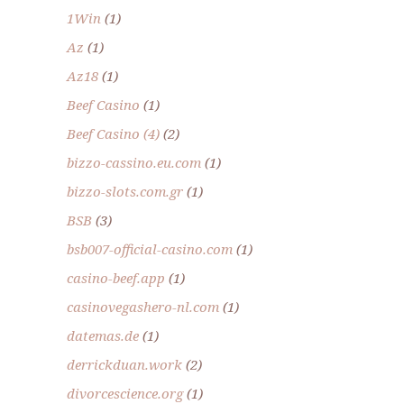
1Win
(1)
Az
(1)
Az18
(1)
Beef Casino
(1)
Beef Casino (4)
(2)
bizzo-cassino.eu.com
(1)
bizzo-slots.com.gr
(1)
BSB
(3)
bsb007-official-casino.com
(1)
casino-beef.app
(1)
casinovegashero-nl.com
(1)
datemas.de
(1)
derrickduan.work
(2)
divorcescience.org
(1)