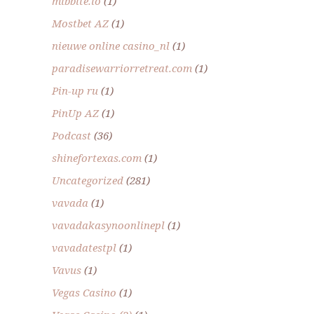
mlbbite.io
(1)
Mostbet AZ
(1)
nieuwe online casino_nl
(1)
paradisewarriorretreat.com
(1)
Pin-up ru
(1)
PinUp AZ
(1)
Podcast
(36)
shinefortexas.com
(1)
Uncategorized
(281)
vavada
(1)
vavadakasynoonlinepl
(1)
vavadatestpl
(1)
Vavus
(1)
Vegas Casino
(1)