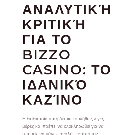
ΑΝΑΛΥΤΙΚΉ
ΚΡΙΤΙΚΉ
ΓΙΑ ΤΟ
BIZZO
CASINO: ΤΟ
ΙΔΑΝΙΚΌ
ΚΑΖΊΝΟ
Η διαδικασία αυτή διαρκεί συνήθως λίγες
μέρες και πρέπει να ολοκληρωθεί για να
μπορείς να κάνεις αναλήψεις από τον