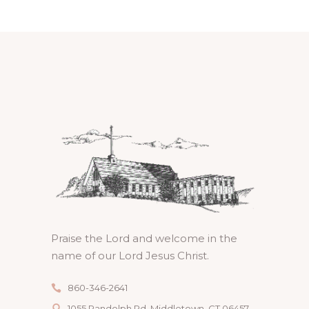
Praise the Lord and welcome in the
name of our Lord Jesus Christ.
860-346-2641
1055 Randolph Rd, Middletown, CT 06457