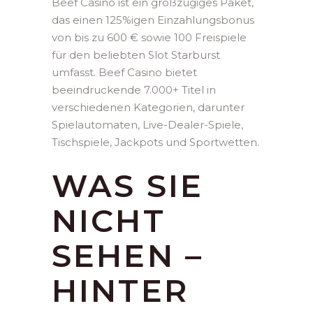
Beef Casino ist ein großzügiges Paket,
das einen 125%igen Einzahlungsbonus
von bis zu 600 € sowie 100 Freispiele
für den beliebten Slot Starburst
umfasst. Beef Casino bietet
beeindruckende 7.000+ Titel in
verschiedenen Kategorien, darunter
Spielautomaten, Live-Dealer-Spiele,
Tischspiele, Jackpots und Sportwetten.
WAS SIE
NICHT
SEHEN –
HINTER