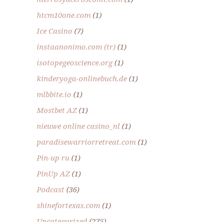
htcm10one.com
(1)
Ice Casino
(7)
instaanonimo.com (tr)
(1)
isotopegeoscience.org
(1)
kinderyoga-onlinebuch.de
(1)
mlbbite.io
(1)
Mostbet AZ
(1)
nieuwe online casino_nl
(1)
paradisewarriorretreat.com
(1)
Pin-up ru
(1)
PinUp AZ
(1)
Podcast
(36)
shinefortexas.com
(1)
Uncategorized
(275)