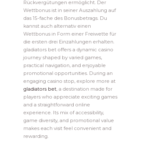
Rückvergütungen ermöglicht. Der
Wettbonus ist in seiner Auszahlung auf
das 15-fache des Bonusbetrags. Du
kannst auch alternativ einen
Wettbonus in Form einer Freiwette für
die ersten drei Einzahlungen erhalten.
gladiators bet offers a dynamic casino
journey shaped by varied games,
practical navigation, and enjoyable
promotional opportunities. During an
engaging casino stop, explore more at
gladiators bet
, a destination made for
players who appreciate exciting games
and a straightforward online
experience. Its mix of accessibility,
game diversity, and promotional value
makes each visit feel convenient and
rewarding.