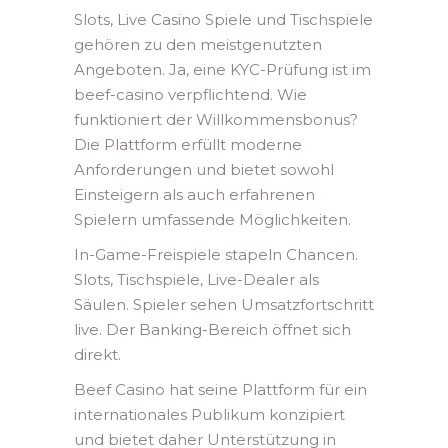
Slots, Live Casino Spiele und Tischspiele
gehören zu den meistgenutzten
Angeboten. Ja, eine KYC-Prüfung ist im
beef-casino verpflichtend. Wie
funktioniert der Willkommensbonus?
Die Plattform erfüllt moderne
Anforderungen und bietet sowohl
Einsteigern als auch erfahrenen
Spielern umfassende Möglichkeiten.
In-Game-Freispiele stapeln Chancen.
Slots, Tischspiele, Live-Dealer als
Säulen. Spieler sehen Umsatzfortschritt
live. Der Banking-Bereich öffnet sich
direkt.
Beef Casino hat seine Plattform für ein
internationales Publikum konzipiert
und bietet daher Unterstützung in