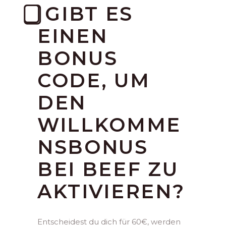
⃣ GIBT ES
EINEN
BONUS
CODE, UM
DEN
WILLKOMME
NSBONUS
BEI BEEF ZU
AKTIVIEREN?
Entscheidest du dich für 60€, werden