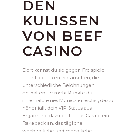
DEN
KULISSEN
VON BEEF
CASINO
Dort kannst du sie gegen Freispiele
oder Lootboxen eintauschen, die
unterschiedliche Belohnungen
enthalten. Je mehr Punkte du
innerhalb eines Monats erreichst, desto
höher fällt dein VIP-Status aus.
Ergänzend dazu bietet das Casino ein
Rakeback an, das tägliche,
wöchentliche und monatliche