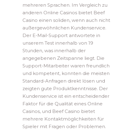
mehreren Sprachen. Im Vergleich zu
anderen Online Casinos bietet Beef
Casino einen soliden, wenn auch nicht
außergewöhnlichen Kundenservice.
Der E-Mail-Support antwortete in
unserem Test innerhalb von 19
Stunden, was innerhalb der
angegebenen Zeitspanne liegt. Die
Support-Mitarbeiter waren freundlich
und kompetent, konnten die meisten
Standard-Anfragen direkt lösen und
zeigten gute Produktkenntnisse. Der
Kundenservice ist ein entscheidender
Faktor für die Qualität eines Online
Casinos, und Beef Casino bietet
mehrere Kontaktmöglichkeiten für
Spieler mit Fragen oder Problemen.