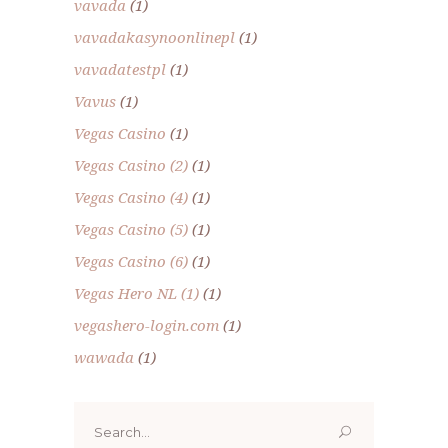
vavada
(1)
vavadakasynoonlinepl
(1)
vavadatestpl
(1)
Vavus
(1)
Vegas Casino
(1)
Vegas Casino (2)
(1)
Vegas Casino (4)
(1)
Vegas Casino (5)
(1)
Vegas Casino (6)
(1)
Vegas Hero NL (1)
(1)
vegashero-login.com
(1)
wawada
(1)
Search
for: