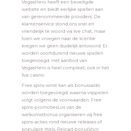
VegasHero heeft een beveiligde
website en biedt eerlijke spellen aan
van gerenommeerde providers. De
klantenservice stond ons snel en
vriendelijk te woord via live chat, maar
toen we vroegen naar de licentie
kregen we geen duidelijk antwoord. Er
worden voortdurend nieuwe spellen
toegevoegd. Het aanbod van
VegasHero is heel compleet, ook in het
live casino.
Free spins winst kan als bonussaldo
worden toegevoegd, waarna vrijspelen
volgt volgens de voorwaarden. Free
spins-promotiesLos van de
welkomstbonus organiseren wij free
spins-acties rond nieuwe releases of
populaire titels. Reload-bonusVoor