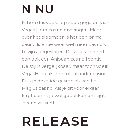
N NU
Ik ben dus vooral op zoek gegaan naar
Vegas Hero casino ervaringen. Maar
over het algemeen is het een prima
casino licentie waar wel meer casino’s
bij zijn aangesloten. De website heeft
dan ook een Anjouan casino licentie.
De stijl is vergelijkbaar, maar toch voelt
VegasHero als een totaal ander casino.
Dit zijn dezelfde gasten als van het
Magius casino. Als je dit voor elkaar
krijgt dan zit je wel gebakken en stijgt
je rang vrij snel.
RELEASE