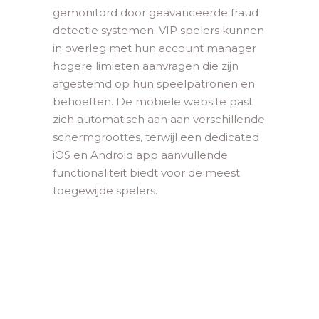
gemonitord door geavanceerde fraud
detectie systemen. VIP spelers kunnen
in overleg met hun account manager
hogere limieten aanvragen die zijn
afgestemd op hun speelpatronen en
behoeften. De mobiele website past
zich automatisch aan aan verschillende
schermgroottes, terwijl een dedicated
iOS en Android app aanvullende
functionaliteit biedt voor de meest
toegewijde spelers.