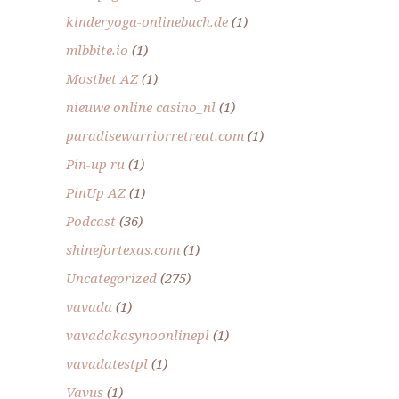
kinderyoga-onlinebuch.de
(1)
mlbbite.io
(1)
Mostbet AZ
(1)
nieuwe online casino_nl
(1)
paradisewarriorretreat.com
(1)
Pin-up ru
(1)
PinUp AZ
(1)
Podcast
(36)
shinefortexas.com
(1)
Uncategorized
(275)
vavada
(1)
vavadakasynoonlinepl
(1)
vavadatestpl
(1)
Vavus
(1)