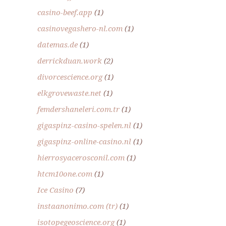
casino-beef.app
(1)
casinovegashero-nl.com
(1)
datemas.de
(1)
derrickduan.work
(2)
divorcescience.org
(1)
elkgrovewaste.net
(1)
femdershaneleri.com.tr
(1)
gigaspinz-casino-spelen.nl
(1)
gigaspinz-online-casino.nl
(1)
hierrosyacerosconil.com
(1)
htcm10one.com
(1)
Ice Casino
(7)
instaanonimo.com (tr)
(1)
isotopegeoscience.org
(1)