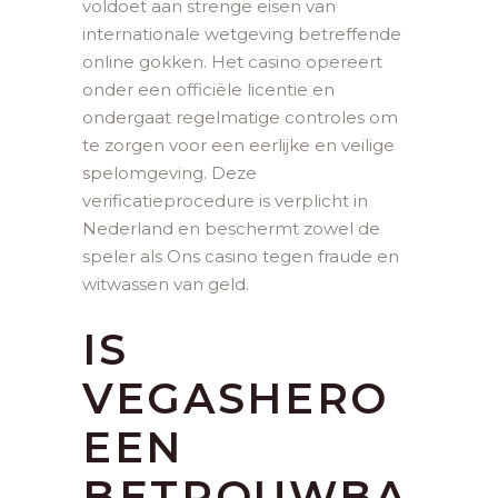
voldoet aan strenge eisen van
internationale wetgeving betreffende
online gokken. Het casino opereert
onder een officiële licentie en
ondergaat regelmatige controles om
te zorgen voor een eerlijke en veilige
spelomgeving. Deze
verificatieprocedure is verplicht in
Nederland en beschermt zowel de
speler als Ons casino tegen fraude en
witwassen van geld.
IS
VEGASHERO
EEN
BETROUWBA