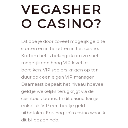
VEGASHER
O CASINO?
Dit doe je door zoveel mogelijk geld te
storten en in te zetten in het casino.
Kortom het is belangrijk om zo snel
mogelijk een hoog VIP level te
bereiken. VIP spelers krijgen op ten
duur ook een eigen VIP manager.
Daarnaast bepaalt het niveau hoeveel
geld je wekelijks terugkrijgt via de
cashback bonus. In dit casino kan je
enkel als VIP een beetje geld
uitbetalen. Er is nog zo’n casino waar ik
dit bij gezien heb.