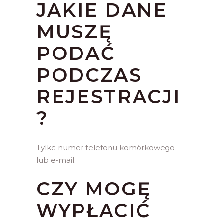
JAKIE DANE
MUSZĘ
PODAĆ
PODCZAS
REJESTRACJI
?
Tylko numer telefonu komórkowego
lub e-mail.
CZY MOGĘ
WYPŁACIĆ