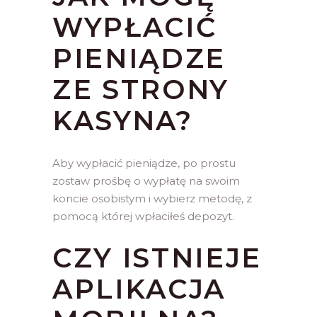
WYPŁACIĆ
PIENIĄDZE
ZE STRONY
KASYNA?
Aby wypłacić pieniądze, po prostu
zostaw prośbę o wypłatę na swoim
koncie osobistym i wybierz metodę, z
pomocą której wpłaciłeś depozyt.
CZY ISTNIEJE
APLIKACJA