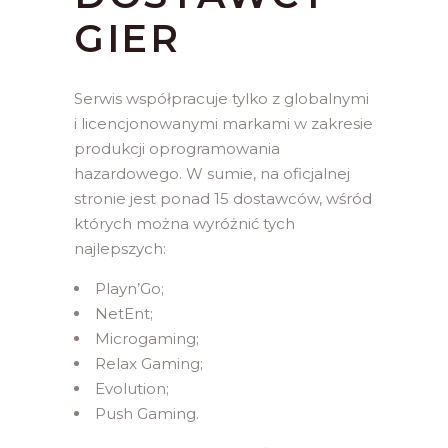
GIER
Serwis współpracuje tylko z globalnymi
i licencjonowanymi markami w zakresie
produkcji oprogramowania
hazardowego. W sumie, na oficjalnej
stronie jest ponad 15 dostawców, wśród
których można wyróżnić tych
najlepszych:
Playn’Go;
NetEnt;
Microgaming;
Relax Gaming;
Evolution;
Push Gaming.