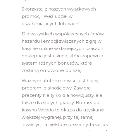
Skorzystaj z naszych wyjątkowych
promocji! Weź udział w
oszałamiających loteriach!
Dla wszystkich współczesnych fanów
hazardu i emocji związanych z grą w
kasynie online w dzisiejszych czasach
dostępna jest usługa, która zapewnia
system różnych bonusów, które
zostaną omówione poniżej.
Ważnym atutem serwisu jest hojny
program lojalnościowy. Zawiera
prezenty nie tylko dla nowicjuszy, ale
także dla stałych graczy. Bonusy od
kasyna Vavada to okazja do uzyskania
większej wygranej, przy tej samej
inwestycji, a niektóre prezenty, takie jak