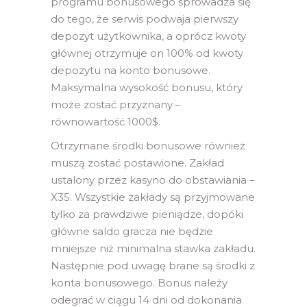
programu bonusowego sprowadza się
do tego, że serwis podwaja pierwszy
depozyt użytkownika, a oprócz kwoty
głównej otrzymuje on 100% od kwoty
depozytu na konto bonusowe.
Maksymalna wysokość bonusu, który
może zostać przyznany –
równowartość 1000$.
Otrzymane środki bonusowe również
muszą zostać postawione. Zakład
ustalony przez kasyno do obstawiania –
Х35. Wszystkie zakłady są przyjmowane
tylko za prawdziwe pieniądze, dopóki
główne saldo gracza nie będzie
mniejsze niż minimalna stawka zakładu.
Następnie pod uwagę brane są środki z
konta bonusowego. Bonus należy
odegrać w ciągu 14 dni od dokonania