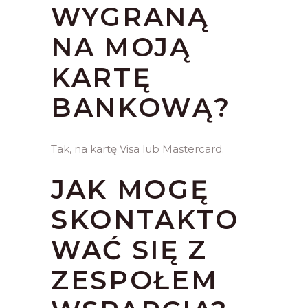
WYGRANĄ
NA MOJĄ
KARTĘ
BANKOWĄ?
Tak, na kartę Visa lub Mastercard.
JAK MOGĘ
SKONTAKTO
WAĆ SIĘ Z
ZESPOŁEM