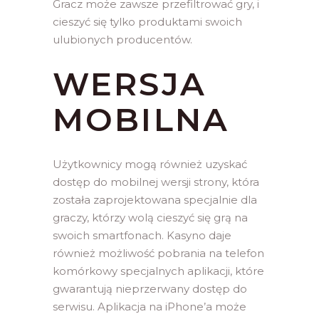
Gracz może zawsze przefiltrować gry, i
cieszyć się tylko produktami swoich
ulubionych producentów.
WERSJA
MOBILNA
Użytkownicy mogą również uzyskać
dostęp do mobilnej wersji strony, która
została zaprojektowana specjalnie dla
graczy, którzy wolą cieszyć się grą na
swoich smartfonach. Kasyno daje
również możliwość pobrania na telefon
komórkowy specjalnych aplikacji, które
gwarantują nieprzerwany dostęp do
serwisu. Aplikacja na iPhone’a może