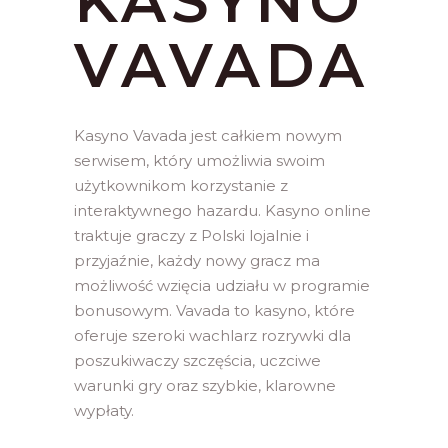
KASYNO
VAVADA
Kasyno Vavada jest całkiem nowym
serwisem, który umożliwia swoim
użytkownikom korzystanie z
interaktywnego hazardu. Kasyno online
traktuje graczy z Polski lojalnie i
przyjaźnie, każdy nowy gracz ma
możliwość wzięcia udziału w programie
bonusowym. Vavada to kasyno, które
oferuje szeroki wachlarz rozrywki dla
poszukiwaczy szczęścia, uczciwe
warunki gry oraz szybkie, klarowne
wypłaty.