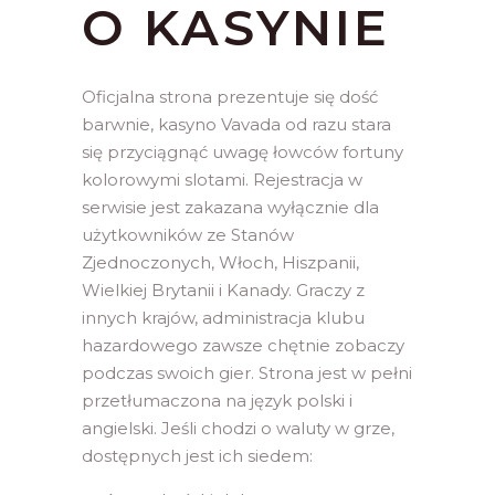
O KASYNIE
Oficjalna strona prezentuje się dość
barwnie, kasyno Vavada od razu stara
się przyciągnąć uwagę łowców fortuny
kolorowymi slotami. Rejestracja w
serwisie jest zakazana wyłącznie dla
użytkowników ze Stanów
Zjednoczonych, Włoch, Hiszpanii,
Wielkiej Brytanii i Kanady. Graczy z
innych krajów, administracja klubu
hazardowego zawsze chętnie zobaczy
podczas swoich gier. Strona jest w pełni
przetłumaczona na język polski i
angielski. Jeśli chodzi o waluty w grze,
dostępnych jest ich siedem: