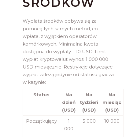
ŚRODKÓW
Wypłata środków odbywa się za
pomocą tych samych metod, co
wpłata, z wyjątkiem operatorów
komórkowych. Minimalna kwota
dostępna do wypłaty – 10 USD. Limit
wypłat kryptowalut wynosi 1 000 000
USD miesięcznie. Restrykcje dotyczące
wypłat zależą jedynie od statusu gracza
w kasynie:
Status
Na
Na
Na
dzień
tydzień
miesiąc
(USD)
(USD)
(USD)
Początkujący
1
5 000
10 000
000