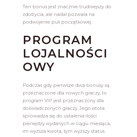
Ten bonus jest znacznie trudniejszy do
zdobycia, ale nadal pozwala na
podwojenie puli początkowej.
PROGRAM
LOJALNOŚCI
OWY
Podczas gdy pierwsze dwa bonusy są
przeznaczone dla nowych graczy, to
program VIP jest przeznaczony dla
doświadczonych graczy. Jego istota
sprowadza się do ustalenia ilości
pieniędzy wydanych w ciągu miesiąca,
im wyższa kwota, tym wyższy status